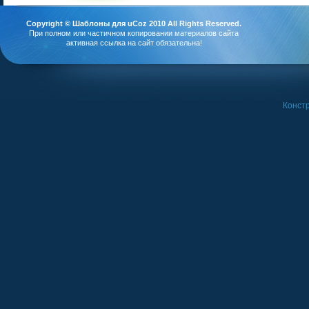
Copyright ©
Шаблоны для uCoz
2010 All Rights Reserved.
При полном или частичном копировании материалов сайта
активная ссылка на сайт обязательна!
Констр