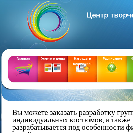
Центр творч
Главная
Услуги и цены
Награды и
Расписание
Ф
достижения
DEMOZ
Вы можете заказать разработку гру
индивидуальных костюмов, а также
разрабатывается под особ
енн
ос
ти ф