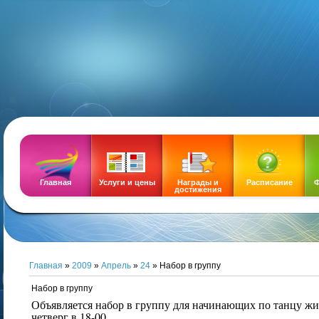
DEMOZ
Главная
Услуги и цены
Награды и
Расписание
Ф
достижения
Главная
»
2009
»
Апрель
»
24
» Набор в группу
Набор в группу
Объявляется набор в группу для начинающих по танцу жи
четверг в 18-00.