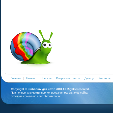
Главная
Каталог
Новости
Вопросы и ответы
Дилеру
Контакты
Copyright ©
Шаблоны для uCoz
2010 All Rights Reserved.
При полном или частичном копировании материалов сайта
активная ссылка на сайт обязательна!