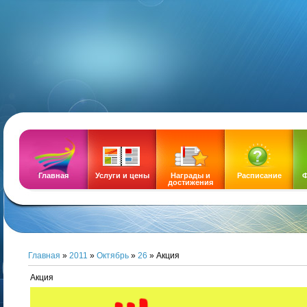
DEMOZ
Главная
Услуги и цены
Награды и
Расписание
Ф
достижения
Главная
»
2011
»
Октябрь
»
26
» Акция
Акция