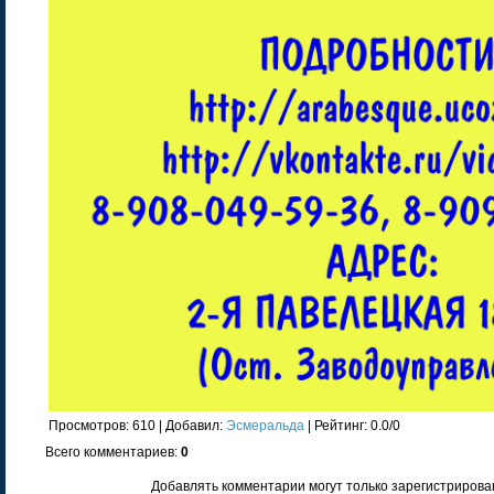
Просмотров
: 610 |
Добавил
:
Эсмеральда
|
Рейтинг
:
0.0
/
0
Всего комментариев
:
0
Добавлять комментарии могут только зарегистрирова