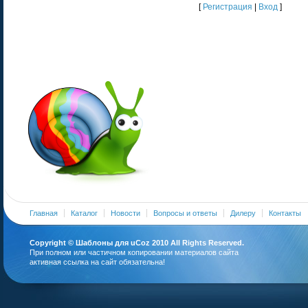
[
Регистрация
|
Вход
]
Главная
Каталог
Новости
Вопросы и ответы
Дилеру
Контакты
Copyright ©
Шаблоны для uCoz
2010 All Rights Reserved.
При полном или частичном копировании материалов сайта
активная ссылка на сайт обязательна!