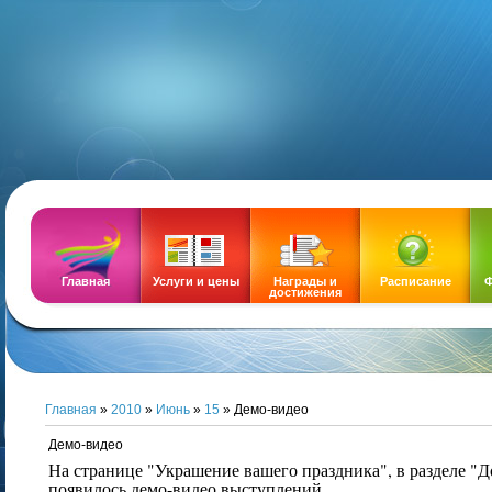
DEMOZ
Главная
Услуги и цены
Награды и
Расписание
Ф
достижения
Главная
»
2010
»
Июнь
»
15
» Демо-видео
Демо-видео
На странице "Украшение вашего праздника", в разделе "
появилось демо-видео выступлений.