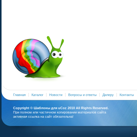
Главная
Каталог
Новости
Вопросы и ответы
Дилеру
Контакты
Copyright ©
Шаблоны для uCoz
2010 All Rights Reserved.
При полном или частичном копировании материалов сайта
активная ссылка на сайт обязательна!