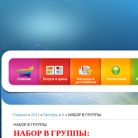
DEMOZ
Главная
Услуги и цены
Награды и
Расписание
Ф
достижения
Главная
»
2011
»
Октябрь
»
6
» НАБОР В ГРУППЫ
НАБОР В ГРУППЫ
НАБОР В ГРУППЫ: