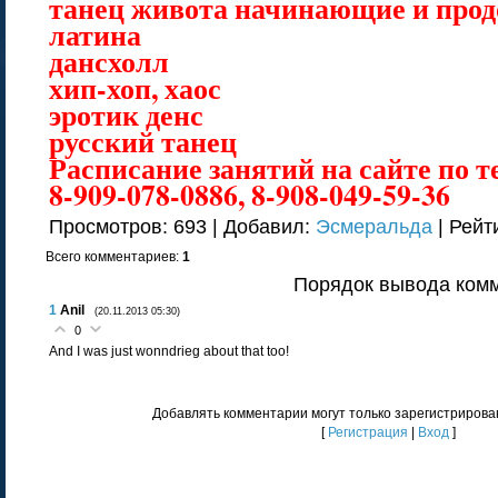
танец живота начинающие и пр
латина
дансхолл
хип-хоп, хаос
эротик денс
русский танец
Расписание занятий на сайте по т
8-909-078-0886, 8-908-049-59-36
Просмотров
: 693 |
Добавил
:
Эсмеральда
|
Рейт
Всего комментариев
:
1
Порядок вывода комм
1
Anil
(20.11.2013 05:30)
0
And I was just wonndrieg about that too!
Добавлять комментарии могут только зарегистрирова
[
Регистрация
|
Вход
]