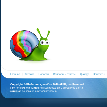
Главная
Каталог
Новости
Вопросы и ответы
Дилеру
Контакты
Copyright ©
Шаблоны для uCoz
2010 All Rights Reserved.
При полном или частичном копировании материалов сайта
активная ссылка на сайт обязательна!