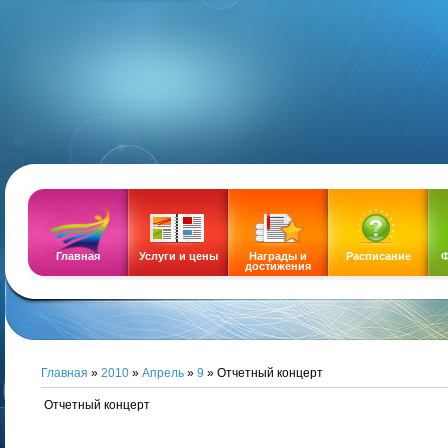
DEMOZ
Главная
Услуги и цены
Награды и
Расписание
Ф
достижения
Главная
»
2010
»
Апрель
»
9
» Отчетный концерт
Отчетный концерт