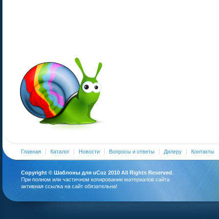
Главная
Каталог
Новости
Вопросы и ответы
Дилеру
Контакты
Copyright ©
Шаблоны для uCoz
2010 All Rights Reserved.
При полном или частичном копировании материалов сайта
активная ссылка на сайт обязательна!