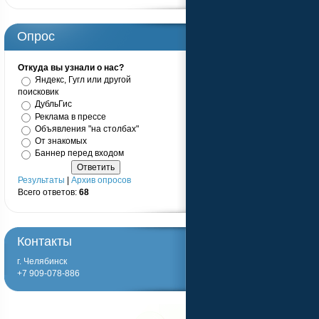
Опрос
Откуда вы узнали о нас?
Яндекс, Гугл или другой
поисковик
ДубльГис
Реклама в прессе
Объявления "на столбах"
От знакомых
Баннер перед входом
Результаты
|
Архив опросов
Всего ответов:
68
Контакты
г. Челябинск
+7 909-078-886