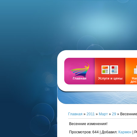
DEMOZ
Главная
Услуги и цены
На
дос
Главная
»
2011
»
Март
»
29
» Весенние
Весенние изменения!
Просмотров
: 644 |
Добавил
:
Кармен
|
Р