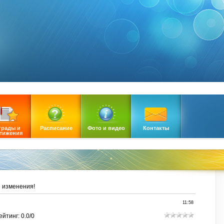
грады и
Расписание
Фото и видео
Контакты
тижения
 изменения!
11:58
ейтинг
:
0.0
/
0