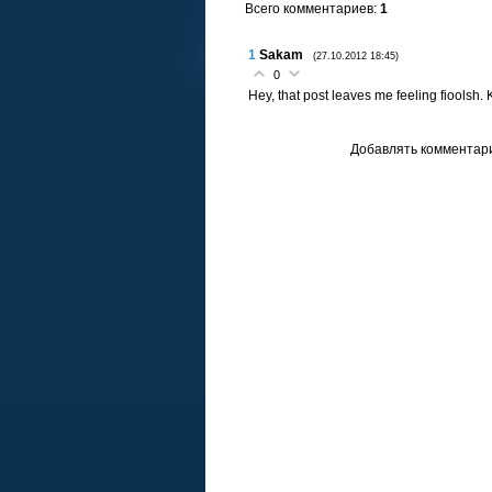
Всего комментариев
:
1
1
Sakam
(27.10.2012 18:45)
0
Hey, that post leaves me feeling fioolsh.
Добавлять комментари