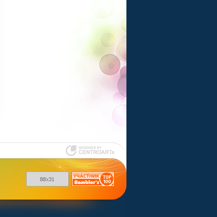
Шаблоны для
uCoz