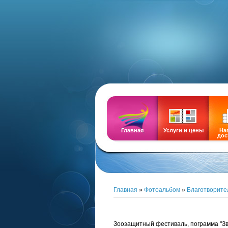
DEMOZ
Главная
Услуги и цены
На
дос
Главная
»
Фотоальбом
»
Благотворите
Зоозащитный фестиваль, пограмма "Зв