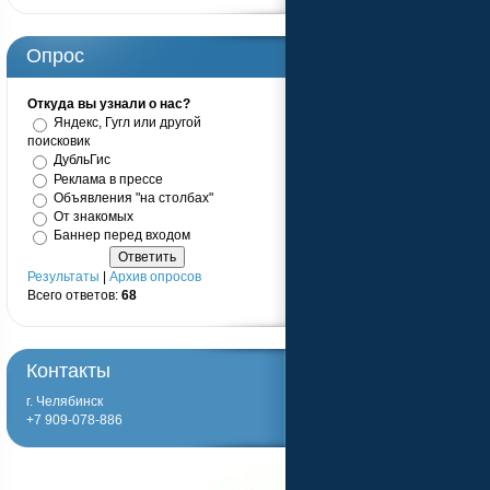
Опрос
Откуда вы узнали о нас?
Яндекс, Гугл или другой
поисковик
ДубльГис
Реклама в прессе
Объявления "на столбах"
От знакомых
Баннер перед входом
Результаты
|
Архив опросов
Всего ответов:
68
Контакты
г. Челябинск
+7 909-078-886