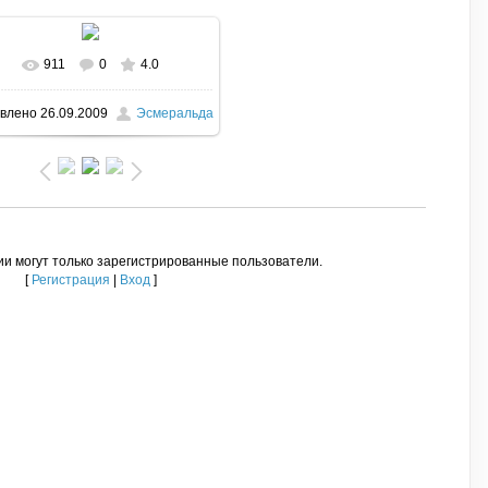
911
0
4.0
В реальном размере
467x700
/
влено
26.09.2009
Эсмеральда
77.5Kb
и могут только зарегистрированные пользователи.
[
Регистрация
|
Вход
]