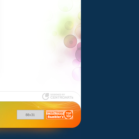
Шаблоны для
uCoz