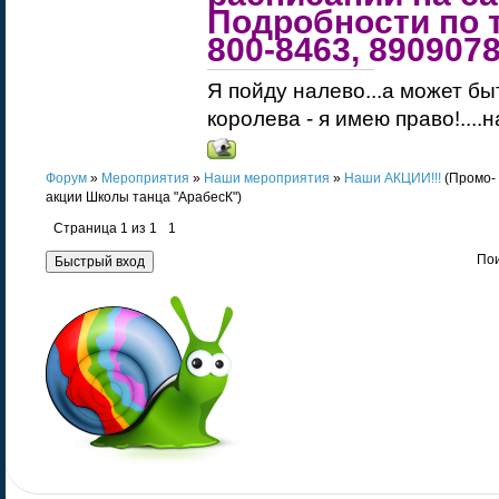
Подробности по т
800-8463, 890907
Я пойду налево...а может бы
королева - я имею право!....
Форум
»
Мероприятия
»
Наши мероприятия
»
Наши АКЦИИ!!!
(Промо-
акции Школы танца "АрабесК")
Страница
1
из
1
1
Пои