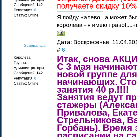
получаете скидку 10%!
Сообщений:
142
Репутация:
0
Статус:
Offline
Я пойду налево...а может бы
королева - я имею право!....
Дата: Воскресенье, 11.04.20
Эсмеральда
#
6
Итак, снова АКЦИ
Королева
Группа:
С 3 мая начинают
Администраторы
новой группе дл
Сообщений:
142
Репутация:
0
начинающих. Сто
Статус:
Offline
занятия 40 р.!!!!
Занятия ведут п
стажеры (Алекса
Привалова, Екат
Стрельникова, В
Горбань). Время 
расписании на са