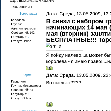
акции Школы танца "АрабесК")
Наши АКЦИИ!!!
Дата: Среда, 13.05.2009, 13
Эсмеральда
В связи с набором г
Королева
Группа:
начинающих 14 мая (
Администраторы
мая (вторник) занят
Сообщений:
142
Репутация:
0
БЕСПЛАТНЫЕ!!! Торо
Статус:
Offline
Я пойду налево...а может бы
королева - я имею право!....
Дата: Среда, 13.05.2009, 22
Кармен
Герцогиня
Во сколько????
Группа: Модераторы
Сообщений:
24
Репутация:
0
Статус:
Offline