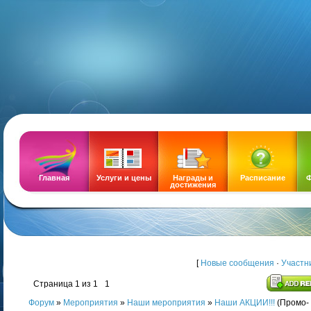
DEMOZ
Главная
Услуги и цены
Награды и
Расписание
Ф
достижения
[
Новые сообщения
·
Участн
Страница
1
из
1
1
Форум
»
Мероприятия
»
Наши мероприятия
»
Наши АКЦИИ!!!
(Промо-