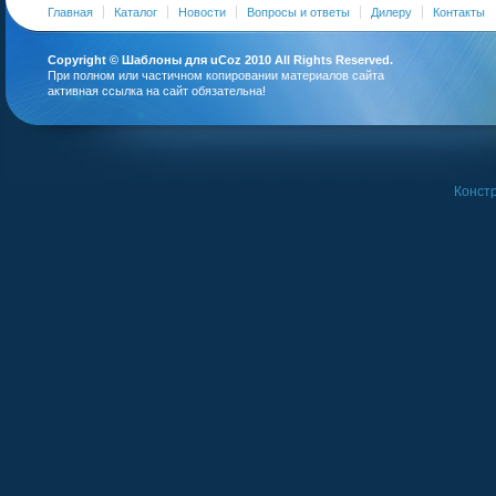
Главная
Каталог
Новости
Вопросы и ответы
Дилеру
Контакты
Copyright ©
Шаблоны для uCoz
2010 All Rights Reserved.
При полном или частичном копировании материалов сайта
активная ссылка на сайт обязательна!
Констр