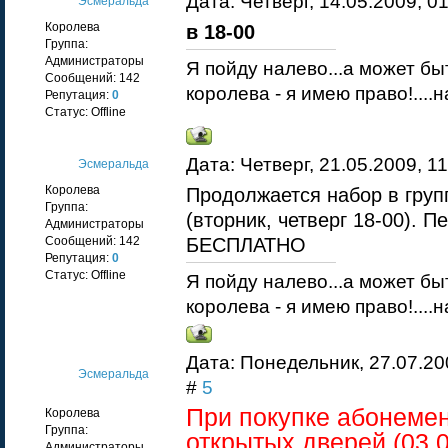
Дата: Четверг, 14.05.2009, 
Эсмеральда
Королева
в 18-00
Группа:
Администраторы
Я пойду налево...а может бы
Сообщений:
142
королева - я имею право!....
Репутация:
0
Статус:
Offline
Дата: Четверг, 21.05.2009, 
Эсмеральда
Королева
Продолжается набор в гру
Группа:
(вторник, четверг 18-00). П
Администраторы
БЕСПЛАТНО
Сообщений:
142
Репутация:
0
Статус:
Offline
Я пойду налево...а может бы
королева - я имею право!....
Дата: Понедельник, 27.07.20
Эсмеральда
#
5
При покупке абонемен
Королева
Группа:
открытых дверей (03.0
Администраторы