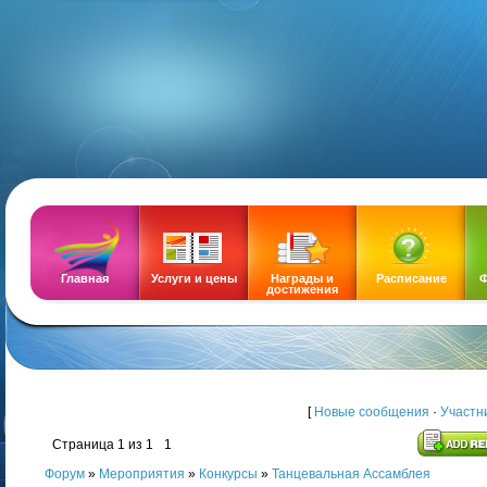
DEMOZ
Главная
Услуги и цены
Награды и
Расписание
Ф
достижения
[
Новые сообщения
·
Участн
Страница
1
из
1
1
Форум
»
Мероприятия
»
Конкурсы
»
Танцевальная Ассамблея