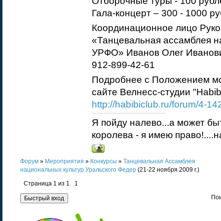
Отборочные туры - 100 рубл
Гала-концерт – 300 - 1000 р
Координационное лицо Руко
«Танцевальная ассамблея н
УРФО» Иванов Олег Иванович
912-899-42-61
Подробнее с Положением мо
сайте Велнесс-студии "Habibi
http://habibiclub.ru/forum/4-14
Я пойду налево...а может бы
королева - я имею право!....
Форум
»
Мероприятия
»
Конкурсы
»
Танцевальная Ассамблея
национальных культур Уральского Федер
(21-22 ноября 2009 г.)
Страница
1
из
1
1
Пои