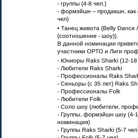
- группы (4-8 чел.)
- формэйшн – продакшн, как 
чел)
• Танец живота (Belly Dance / 
(соотношение - шоу)).
В данной номинации привет
участники ОРТО и Лиги про
- Юниоры Raks Sharki (12-18
- Любители Raks Sharki
- Профессионалы Raks Shar
- Сеньоры (с 35 лет) Raks Sh
- Профессионалы Folk
- Любители Folk
- Соло шоу (любители, проф
- Группы, формэйшн шоу (4-1
номинация)
- Группы Raks Sharki (5-7 чел
- Группы Folk (5-7 чел)