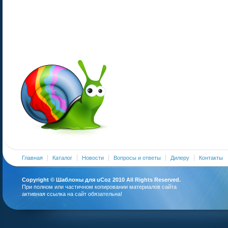
Главная
Каталог
Новости
Вопросы и ответы
Дилеру
Контакты
Copyright ©
Шаблоны для uCoz
2010 All Rights Reserved.
При полном или частичном копировании материалов сайта
активная ссылка на сайт обязательна!