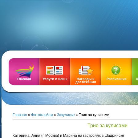
DEMOZ
Главная
Услуги и цены
Награды и
Расписание
Ф
достижения
Главная
»
Фотоальбом
»
Закулисье
» Трио за кулисами
Трио за кулисами
Катерина, Алия (г. Москва) и Марина на гастролях в Шадринске