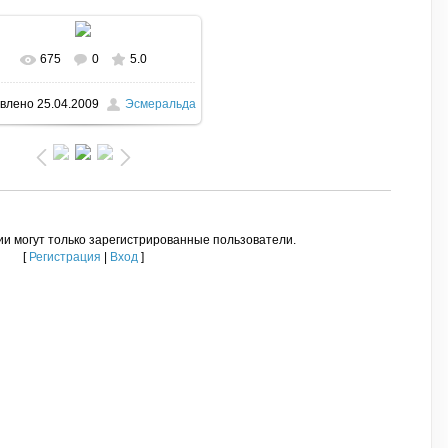
675
0
5.0
В реальном размере
604x447
/
влено
25.04.2009
Эсмеральда
44.1Kb
и могут только зарегистрированные пользователи.
[
Регистрация
|
Вход
]