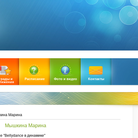
грады и
Расписание
Фото и видео
Контакты
тижения
ина Марина
Мышкина Марина
е "Bellydance в динамике"