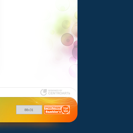
Шаблоны для
uCoz