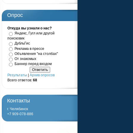
Опрос
Откуда вы узнали о нас?
Яндекс, Гугл или другой
поисковик
ДубльГис
Реклама в прессе
Объявления "на столбах"
От знакомых
Баннер перед входом
Результаты
|
Архив опросов
Всего ответов:
68
Контакты
г. Челябинск
+7 909-078-886