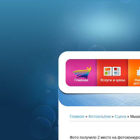
DEMOZ
Главная
Услуги и цены
На
дос
Главная
»
Фотоальбом
»
Сцена
» Мышк
Фото получило 2 место на фотоконкурс