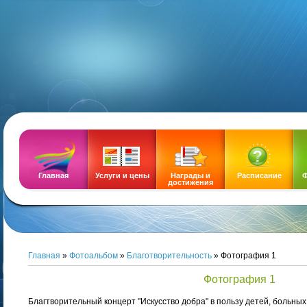
DEMOZ
Главная
Услуги и цены
Награды и
Расписание
Ф
достижения
Главная
»
Фотоальбом
»
Благотворительность
» Фотография 1
Фотография 1
Благтворительный концерт "Искусство добра" в пользу детей, больных