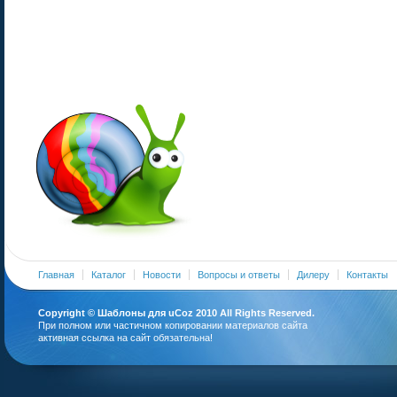
Главная
Каталог
Новости
Вопросы и ответы
Дилеру
Контакты
Copyright ©
Шаблоны для uCoz
2010 All Rights Reserved.
При полном или частичном копировании материалов сайта
активная ссылка на сайт обязательна!