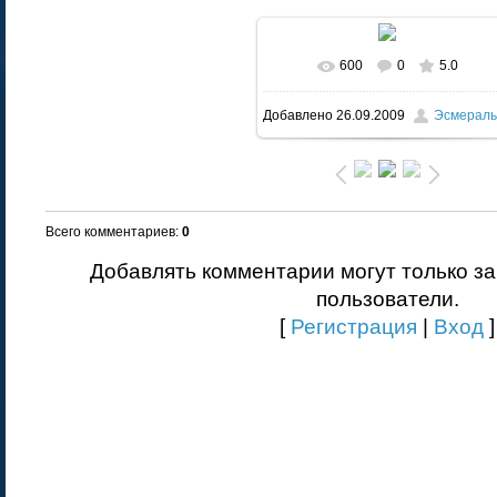
600
0
5.0
В реальном размере
604x45
Добавлено
26.09.2009
Эсмераль
53.9Kb
Всего комментариев
:
0
Добавлять комментарии могут только з
пользователи.
[
Регистрация
|
Вход
]