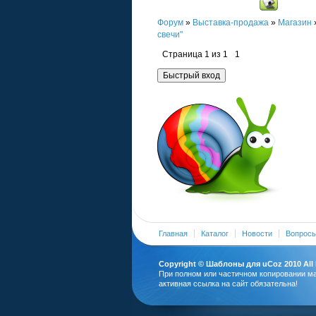
Форум
»
Выставка-продажа
»
Магазин
свечи"
Страница
1
из
1
1
Главная
Каталог
Новости
Вопросы
Copyright ©
Шаблоны для uCoz
2010 All
При полном или частичном копировании м
активная ссылка на сайт обязательна!