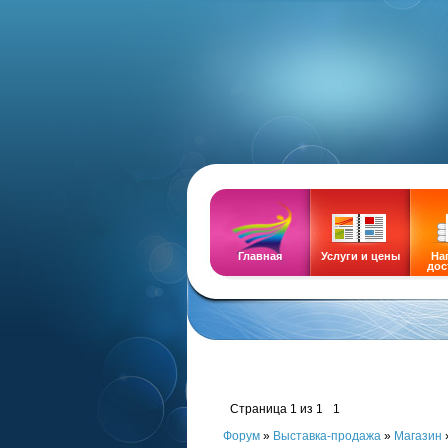
DEMOZ
Главная
Услуги и цены
На
дос
Страница
1
из
1
1
Форум
»
Выставка-продажа
»
Магазин