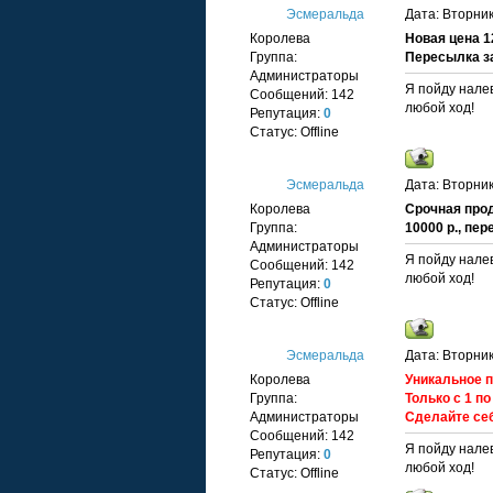
Эсмеральда
Дата: Вторник
Королева
Новая цена 12
Группа:
Пересылка за
Администраторы
Я пойду налев
Сообщений:
142
любой ход!
Репутация:
0
Статус:
Offline
Эсмеральда
Дата: Вторник
Королева
Срочная прод
Группа:
10000 р., пе
Администраторы
Я пойду налев
Сообщений:
142
любой ход!
Репутация:
0
Статус:
Offline
Эсмеральда
Дата: Вторник
Королева
Уникальное п
Группа:
Только с 1 по
Администраторы
Сделайте себ
Сообщений:
142
Я пойду налев
Репутация:
0
любой ход!
Статус:
Offline