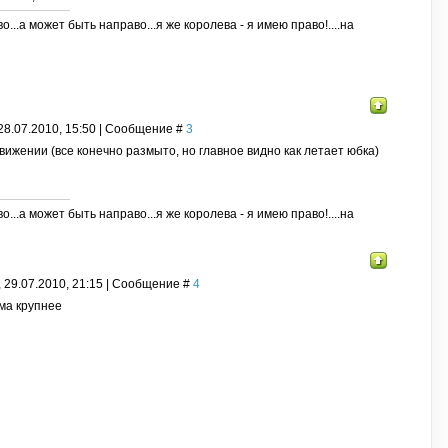
о...а может быть направо...я же королева - я имею право!....на
28.07.2010, 15:50 | Сообщение #
3
вижении (все конечно размыто, но главное видно как летает юбка)
о...а может быть направо...я же королева - я имею право!....на
, 29.07.2010, 21:15 | Сообщение #
4
ма крупнее