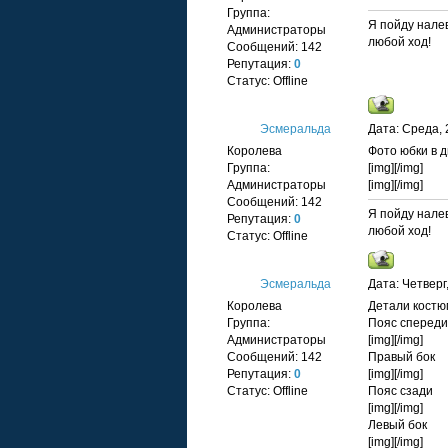
Группа:
Я пойду налев
Администраторы
любой ход!
Сообщений:
142
Репутация:
0
Статус:
Offline
Эсмеральда
Дата: Среда, 
Королева
Фото юбки в д
Группа:
[img]
[/img]
Администраторы
[img]
[/img]
Сообщений:
142
Я пойду налев
Репутация:
0
любой ход!
Статус:
Offline
Эсмеральда
Дата: Четверг
Королева
Детали костю
Группа:
Пояс спереди
Администраторы
[img]
[/img]
Сообщений:
142
Правый бок
Репутация:
0
[img]
[/img]
Статус:
Offline
Пояс сзади
[img]
[/img]
Левый бок
[img]
[/img]