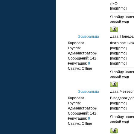
Лиф
[img]
[/img]
Я пойду налев
любой ход!
Эсмеральда
Дата: Понедел
Королева
Фото расшивк
Группа:
[img]
[/img]
Администраторы
[img]
[/img]
Сообщений:
142
[img]
[/img]
Репутация:
0
[img]
[/img]
Статус:
Offline
Я пойду налев
любой ход!
Эсмеральда
Дата: Четверг
Королева
В подарок доп
Группа:
[img]
[/img]
Администраторы
[img]
[/img]
Сообщений:
142
Я пойду налев
Репутация:
0
любой ход!
Статус:
Offline