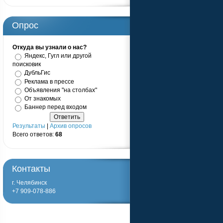
Опрос
Откуда вы узнали о нас?
Яндекс, Гугл или другой
поисковик
ДубльГис
Реклама в прессе
Объявления "на столбах"
От знакомых
Баннер перед входом
Результаты
|
Архив опросов
Всего ответов:
68
Контакты
г. Челябинск
+7 909-078-886