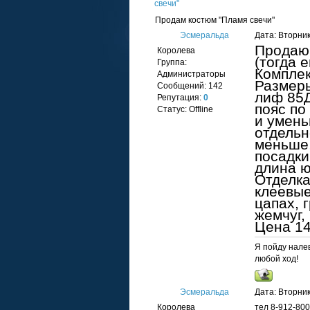
свечи"
Продам костюм "Пламя свечи"
Эсмеральда
Дата: Вторник
Продаю 
Королева
(тогда 
Группа:
Комплек
Администраторы
Размер
Сообщений:
142
лиф 85Д
Репутация:
0
пояс по
Статус:
Offline
и умень
отдельн
меньше,
посадки
длина ю
Отделка
клеевые
цапах, 
жемчуг,
Цена 14
Я пойду налев
любой ход!
Эсмеральда
Дата: Вторник
Королева
тел 8-912-800