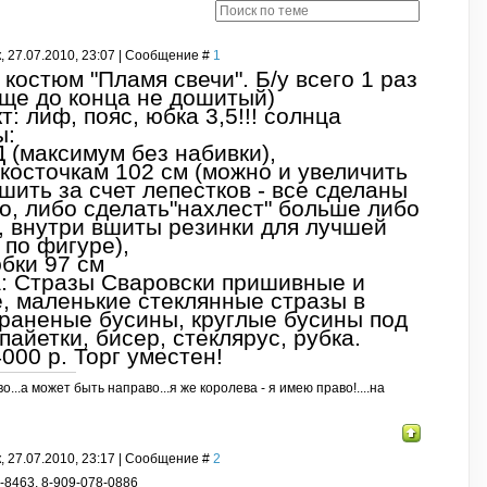
, 27.07.2010, 23:07 | Сообщение #
1
костюм "Пламя свечи". Б/у всего 1 раз
еще до конца не дошитый)
т: лиф, пояс, юбка 3,5!!! солнца
ы:
 (максимум без набивки),
 косточкам 102 см (можно и увеличить
шить за счет лепестков - все сделаны
о, либо сделать"нахлест" больше либо
 внутри вшиты резинки для лучшей
 по фигуре),
бки 97 см
: Стразы Сваровски пришивные и
, маленькие стеклянные стразы в
граненые бусины, круглые бусины под
 пайетки, бисер, стеклярус, рубка.
000 р. Торг уместен!
о...а может быть направо...я же королева - я имею право!....на
, 27.07.2010, 23:17 | Сообщение #
2
-8463, 8-909-078-0886