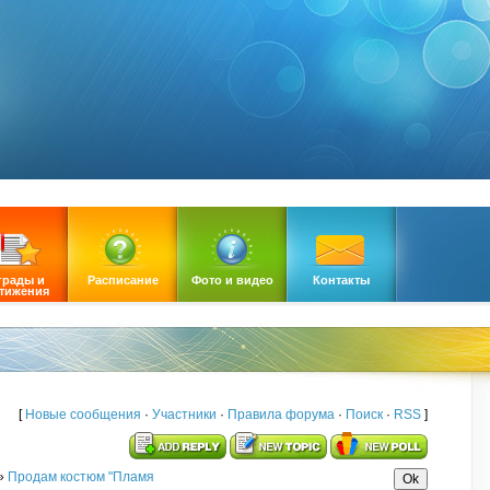
грады и
Расписание
Фото и видео
Контакты
тижения
[
Новые сообщения
·
Участники
·
Правила форума
·
Поиск
·
RSS
]
»
Продам костюм "Пламя