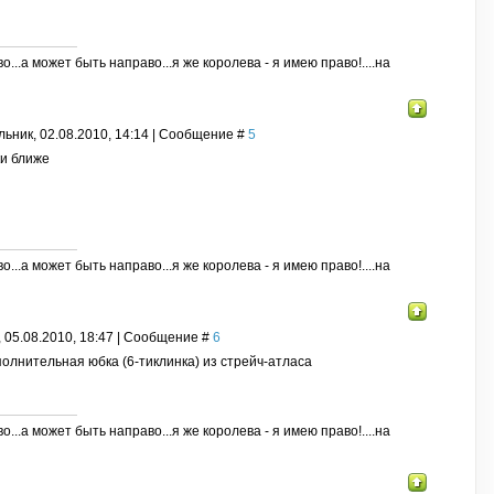
о...а может быть направо...я же королева - я имею право!....на
ьник, 02.08.2010, 14:14 | Сообщение #
5
и ближе
о...а может быть направо...я же королева - я имею право!....на
, 05.08.2010, 18:47 | Сообщение #
6
олнительная юбка (6-тиклинка) из стрейч-атласа
о...а может быть направо...я же королева - я имею право!....на