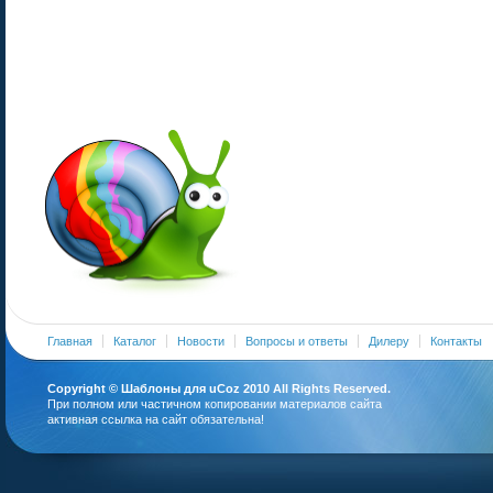
Главная
Каталог
Новости
Вопросы и ответы
Дилеру
Контакты
Copyright ©
Шаблоны для uCoz
2010 All Rights Reserved.
При полном или частичном копировании материалов сайта
активная ссылка на сайт обязательна!