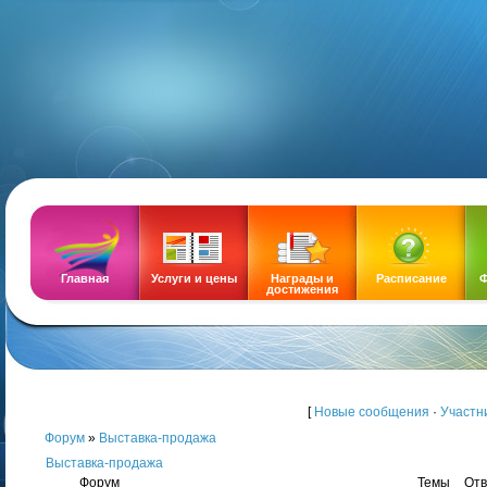
DEMOZ
Главная
Услуги и цены
Награды и
Расписание
Ф
достижения
[
Новые сообщения
·
Участн
Форум
»
Выставка-продажа
Выставка-продажа
Форум
Темы
Отв