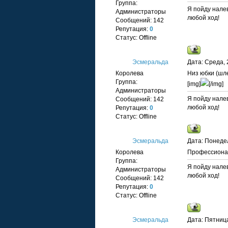
Группа:
Я пойду налев
Администраторы
любой ход!
Сообщений:
142
Репутация:
0
Статус:
Offline
Эсмеральда
Дата: Среда, 
Королева
Низ юбки (шл
Группа:
[img]
[/img]
Администраторы
Я пойду налев
Сообщений:
142
любой ход!
Репутация:
0
Статус:
Offline
Эсмеральда
Дата: Понедел
Королева
Профессиона
Группа:
Я пойду налев
Администраторы
любой ход!
Сообщений:
142
Репутация:
0
Статус:
Offline
Эсмеральда
Дата: Пятница