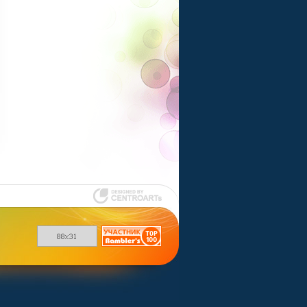
Шаблоны для
uCoz