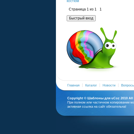
костюм
Страница
1
из
1
1
Главная
Каталог
Новости
Вопросы
Copyright ©
Шаблоны для uCoz
2010 All
При полном или частичном копировании м
активная ссылка на сайт обязательна!