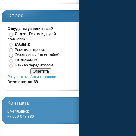
Опрос
Откуда вы узнали о нас?
Яндекс, Гугл или другой
поисковик
ДубльГис
Реклама в прессе
Объявления "на столбах"
От знакомых
Баннер перед входом
Результаты
|
Архив опросов
Всего ответов:
68
Контакты
г. Челябинск
+7 909-078-886