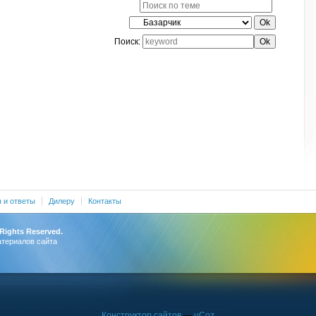
Поиск:
 и ответы
Дилеру
Контакты
 Rights Reserved.
атериалов сайта
Конструктор сайтов
—
uCoz