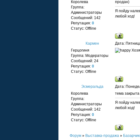
Королева
продан)
Группа:
Я пойду налев
Администраторы
любой ход!
Сообщений:
142
Репутация:
0
Статус:
Offline
Кармен
Дата: Пятница
Герцогиня
Хозя
Группа: Модераторы
Сообщений:
24
Репутация:
0
Статус:
Offline
Эсмеральда
Дата: Понедел
Королева
тема закрыта
Группа:
Я пойду налев
Администраторы
любой ход!
Сообщений:
142
Репутация:
0
Статус:
Offline
Форум
»
Выставка-продажа
»
Базарчик