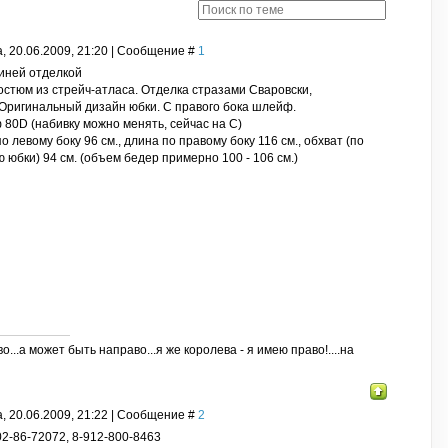
, 20.06.2009, 21:20 | Сообщение #
1
синей отделкой
остюм из стрейч-атласа. Отделка стразами Сваровски,
 Оригинальный дизайн юбки. С правого бока шлейф.
 80D (набивку можно менять, сейчас на С)
о левому боку 96 см., длина по правому боку 116 см., обхват (по
 юбки) 94 см. (объем бедер примерно 100 - 106 см.)
о...а может быть направо...я же королева - я имею право!....на
, 20.06.2009, 21:22 | Сообщение #
2
02-86-72072, 8-912-800-8463