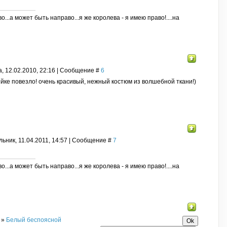
о...а может быть направо...я же королева - я имею право!....на
, 12.02.2010, 22:16 | Сообщение #
6
йке повезло! очень красивый, нежный костюм из волшебной ткани!)
ьник, 11.04.2011, 14:57 | Сообщение #
7
о...а может быть направо...я же королева - я имею право!....на
»
Белый беспоясной