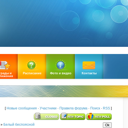
грады и
Расписание
Фото и видео
Контакты
тижения
[
Новые сообщения
·
Участники
·
Правила форума
·
Поиск
·
RSS
]
»
Белый беспоясной