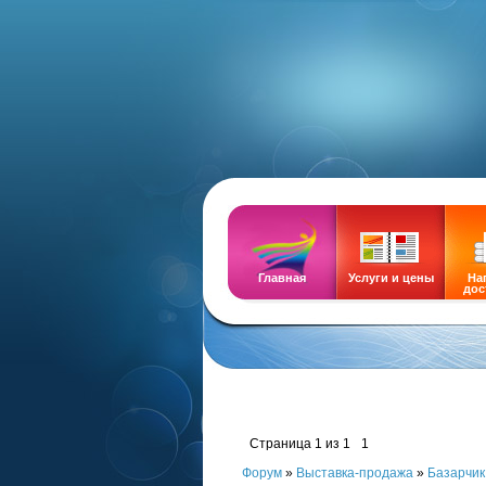
DEMOZ
Главная
Услуги и цены
На
дос
Страница
1
из
1
1
Форум
»
Выставка-продажа
»
Базарчик