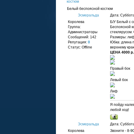
костюм
Белый беспоясной костюм
Эсмеральда
Дата: Суббота
Королева
Б/У Белый с 
Группа:
Беспоясной к
Администраторы
стеклярусом.
Сообщений:
142
Размеры: лиф
Репутация:
0
Юбка: длина п
Статус:
Offline
верхнему краю
ЦЕНА 4000 р.
Правый бок
Левый бок
Лиф
Я пойду налев
любой ход!
Эсмеральда
Дата: Суббота
Королева
Звоните - 8-9