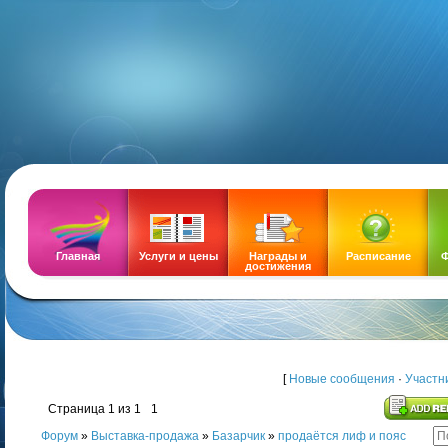
DEMOZ
Главная
Услуги и цены
Награды и
Расписание
Ф
достижения
[
Новые сообщения
·
Участн
Страница
1
из
1
1
Форум
»
Выставка-продажа
»
Базарчик
»
продаётся лиф и пояс