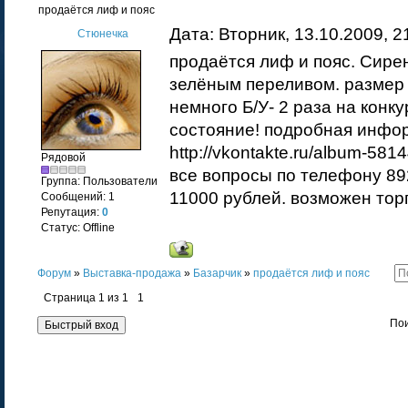
продаётся лиф и пояс
Дата: Вторник, 13.10.2009, 
Стюнечка
продаётся лиф и пояс. Сирен
зелёным переливом. размер 
немного Б/У- 2 раза на конк
состояние! подробная инфо
http://vkontakte.ru/album-5
Рядовой
все вопросы по телефону 8
Группа: Пользователи
11000 рублей. возможен тор
Сообщений:
1
Репутация:
0
Статус:
Offline
Форум
»
Выставка-продажа
»
Базарчик
»
продаётся лиф и пояс
Страница
1
из
1
1
Пои