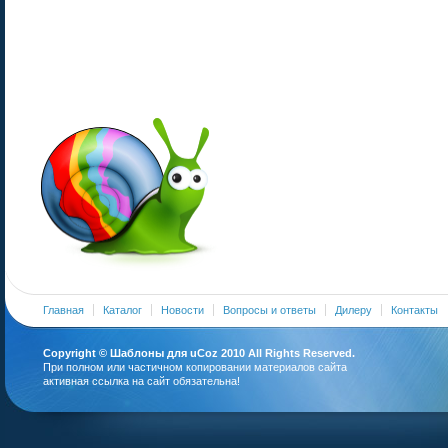
Главная
Каталог
Новости
Вопросы и ответы
Дилеру
Контакты
Copyright ©
Шаблоны для uCoz
2010 All Rights Reserved.
При полном или частичном копировании материалов сайта
активная ссылка на сайт обязательна!