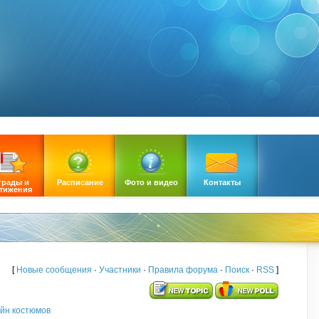
грады и
Расписание
Фото и видео
Контакты
тижения
[
Новые сообщения
·
Участники
·
Правила форума
·
Поиск
·
RSS
]
йн костюмов