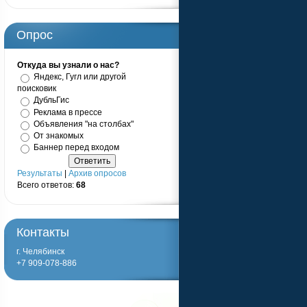
Опрос
Откуда вы узнали о нас?
Яндекс, Гугл или другой
поисковик
ДубльГис
Реклама в прессе
Объявления "на столбах"
От знакомых
Баннер перед входом
Результаты
|
Архив опросов
Всего ответов:
68
Контакты
г. Челябинск
+7 909-078-886