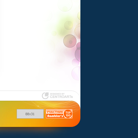
Шаблоны для
uCoz