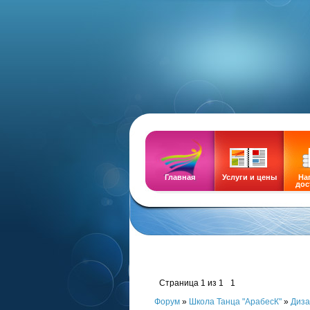
DEMOZ
Главная
Услуги и цены
На
дос
Страница
1
из
1
1
Форум
»
Школа Танца "АрабесК"
»
Диза