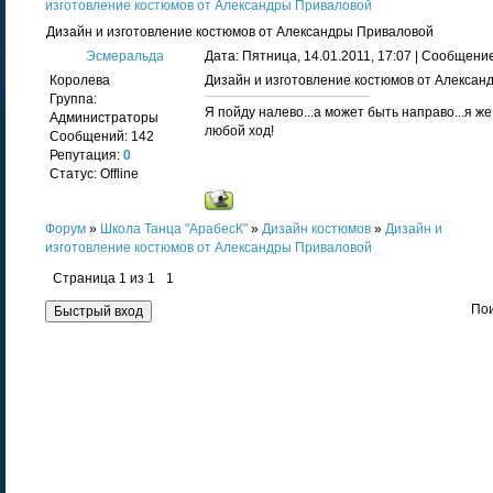
изготовление костюмов от Александры Приваловой
Дизайн и изготовление костюмов от Александры Приваловой
Эсмеральда
Дата: Пятница, 14.01.2011, 17:07 | Сообщени
Королева
Дизайн и изготовление костюмов от Алекса
Группа:
Я пойду налево...а может быть направо...я же 
Администраторы
любой ход!
Сообщений:
142
Репутация:
0
Статус:
Offline
Форум
»
Школа Танца "АрабесК"
»
Дизайн костюмов
»
Дизайн и
изготовление костюмов от Александры Приваловой
Страница
1
из
1
1
Пои