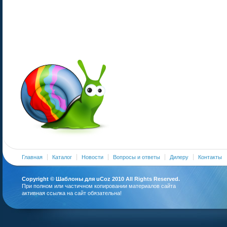
Главная
Каталог
Новости
Вопросы и ответы
Дилеру
Контакты
Copyright ©
Шаблоны для uCoz
2010 All Rights Reserved.
При полном или частичном копировании материалов сайта
активная ссылка на сайт обязательна!