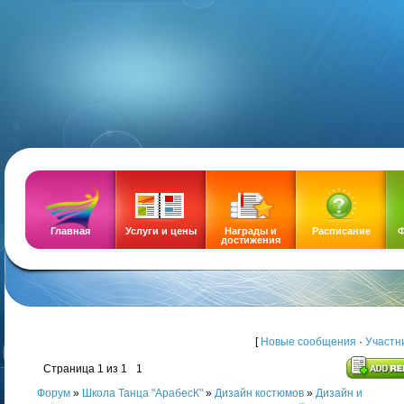
DEMOZ
Главная
Услуги и цены
Награды и
Расписание
Ф
достижения
[
Новые сообщения
·
Участн
Страница
1
из
1
1
Форум
»
Школа Танца "АрабесК"
»
Дизайн костюмов
»
Дизайн и